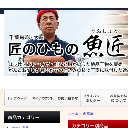
ホーム
西京漬
＞