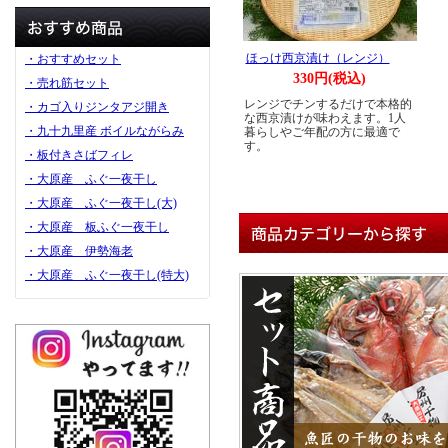
ほっけ西京漬け（レンジ）
・おすすめセット
330円(税込)
・売れ筋セット
レンジでチンするだけで本格的
・カゴ入りジンタアジ開き
な西京漬けが味わえます。1人
・九十九里産 ボイルながらみ
暮らしやご年配の方に最適で
す。
・板付きさばフィレ
・大原産 ふぐ一夜干し
・大原産 ふぐ一夜干し(大)
・大原産 板ふぐ一夜干し
・大原産 伊勢海老
・大原産 ふぐ一夜干し(特大)