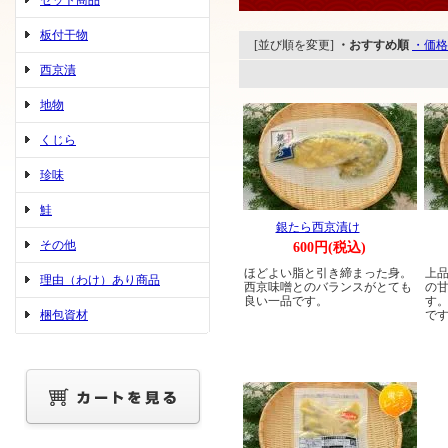
セット商品
板付干物
[並び順を変更]
・おすすめ順
・価格
西京漬
地物
くじら
珍味
鮭
銀たら西京漬け
その他
600円(税込)
ほどよい脂と引き締まった身。
上
理由（わけ）あり商品
西京味噌とのバランスがとても
の
良い一品です。
す
梱包資材
で